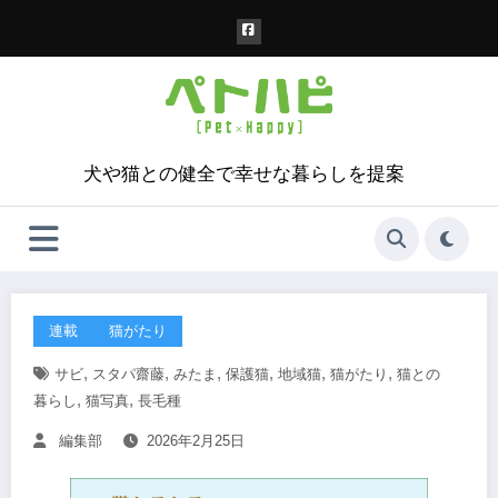
コ
ン
テ
ン
ツ
へ
ス
犬や猫との健全で幸せな暮らしを提案
キ
ッ
プ
連載
猫がたり
,
,
,
,
,
,
サビ
スタパ齋藤
みたま
保護猫
地域猫
猫がたり
猫との
,
,
暮らし
猫写真
長毛種
編集部
2026年2月25日