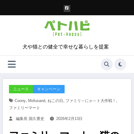
コ
ン
テ
ン
ツ
へ
ス
犬や猫との健全で幸せな暮らしを提案
キ
ッ
プ
ニュース
キャンペーン
,
,
,
,
Coony
Mofusand
ねこの日
ファミリ～にゃ～ト大作戦！
ファミリーマート
編集長 国久豊史
2026年2月13日