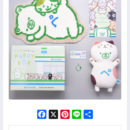
Facebook
X
Pinterest
Line
Share