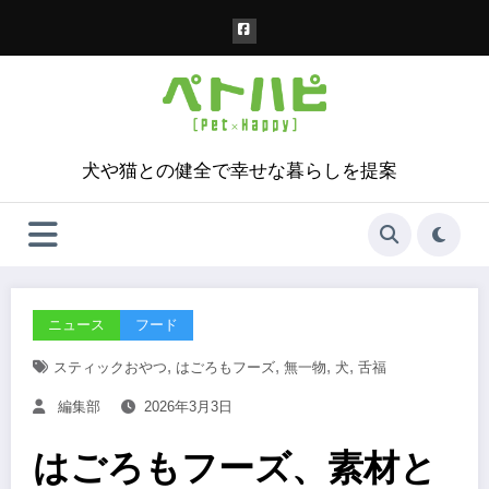
コ
ン
テ
ン
ツ
へ
ス
犬や猫との健全で幸せな暮らしを提案
キ
ッ
プ
ニュース
フード
,
,
,
,
スティックおやつ
はごろもフーズ
無一物
犬
舌福
編集部
2026年3月3日
はごろもフーズ、素材と