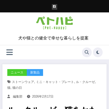
コ
ン
テ
ン
ツ
へ
ス
犬や猫との健全で幸せな暮らしを提案
キ
ッ
プ
ニュース
新製品
,
,
,
ストーンウェア
ミニ・キャット・プレート
ル・クルーゼ
,
猫
猫の日
編集部
2026年2月17日