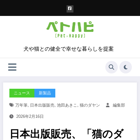
コ
ン
テ
ン
ツ
へ
ス
犬や猫との健全で幸せな暮らしを提案
キ
ッ
プ
ニュース
新製品
,
,
,
万年筆
日本出版販売
池田あきこ
猫のダヤン
編集部
2026年2月16日
日本出版販売、「猫のダ