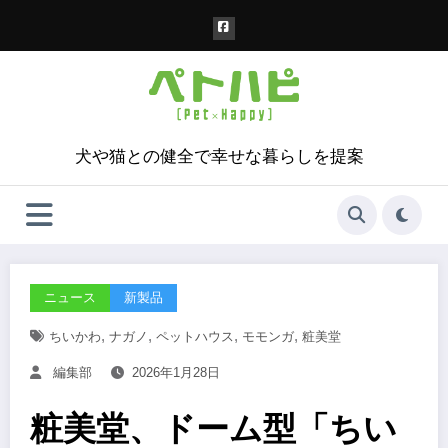
コ
ン
テ
ン
ツ
へ
ス
犬や猫との健全で幸せな暮らしを提案
キ
ッ
プ
ニュース
新製品
,
,
,
,
ちいかわ
ナガノ
ペットハウス
モモンガ
粧美堂
編集部
2026年1月28日
粧美堂、ドーム型「ちい