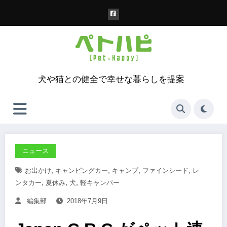
コ
ン
テ
ン
ツ
へ
ス
犬や猫との健全で幸せな暮らしを提案
キ
ッ
プ
ニュース
,
,
,
,
お出かけ
キャンピングカー
キャンプ
ファインシード
レ
,
,
,
ンタカー
夏休み
犬
軽キャンパー
編集部
2018年7月9日