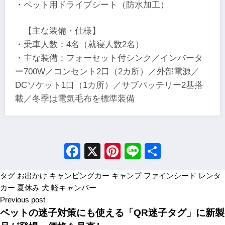
・ペット用ドライブシート（防水加工）
【主な装備・仕様】
・乗車人数：4名（就寝人数2名）
・主な装備：フォーセット付シンク／インバータ
ー700W／コンセント2口（2カ所）／外部電源／
DCソケット1口（1カ所）／サブバッテリー2基搭
載／冬季は電気毛布を標準装備
Facebook
X
Pinterest
Line
Share
タグ
お出かけ
キャンピングカー
キャンプ
ファインシード
レンタ
カー
夏休み
犬
軽キャンパー
Previous post
ペットの迷子対策にも使える「QR迷子タグ」に新製