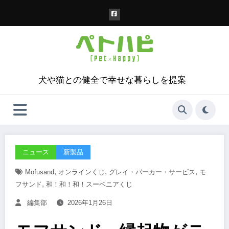
コ
ン
テ
ン
ツ
へ
ス
犬や猫との健全で幸せな暮らしを提案
キ
ッ
プ
ニュース
新製品
,
,
,
Mofusand
オンラインくじ
グレイ・パーカー・サービス
モ
,
フサンド
和！和！和！スーベニアくじ
編集部
2026年1月26日