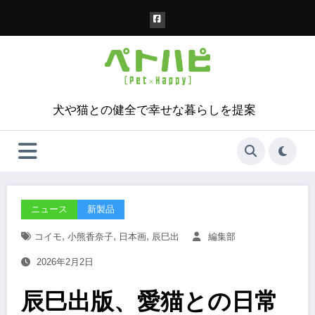
コ
ン
テ
ン
ツ
へ
ス
犬や猫との健全で幸せな暮らしを提案
キ
ッ
プ
ニュース
新製品
,
,
,
コイモ
小熊香奈子
日本画
辰巳出
編集部
2026年2月2日
辰巳出版、愛猫との日常