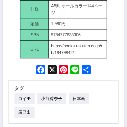
A5判 オールカラー144ペー
仕様
ジ
定価
1,980円
ISBN
9784777833306
https://books.rakuten.co.jp/r
URL
b/18479842/
Facebook
X
Pinterest
Line
Share
タグ
コイモ
小熊香奈子
日本画
辰巳出