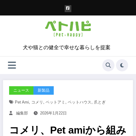
コ
ン
テ
ン
ツ
へ
ス
犬や猫との健全で幸せな暮らしを提案
キ
ッ
プ
ニュース
新製品
,
,
,
,
Pet Ami
コメリ
ペットアミ
ペットハウス
爪とぎ
編集部
2026年1月22日
コメリ、Pet amiから組み