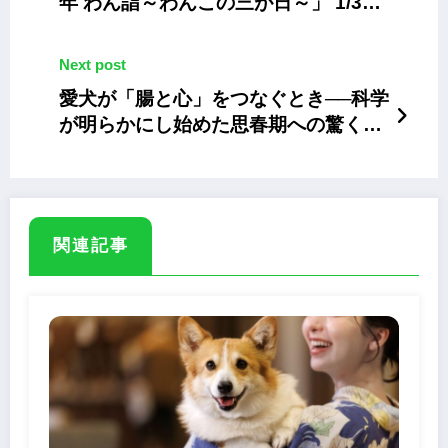
年 わん詣～わんこの三が日～」 1/30
～2/1
Next post
愛犬が「腸と心」をつなぐとき──科学
が明らかにし始めた思春期への驚くべ
き影響
関連記事