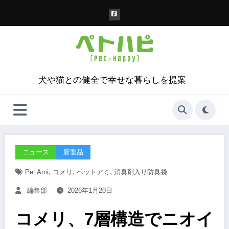
コ
ン
テ
ン
ツ
へ
ス
犬や猫との健全で幸せな暮らしを提案
キ
ッ
プ
ニュース
新製品
,
,
,
Pet Ami
コメリ
ペットアミ
消臭剤入り防臭袋
編集部
2026年1月20日
コメリ、7層構造でニオイ