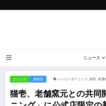
コ
ン
テ
ン
ツ
へ
ス
キ
ッ
プ
ニュース
,
,
ニュース
新製品
ハッピーダイニング
猫壱
美濃
猫壱、老舗窯元との共同
ニング」に公式店限定の