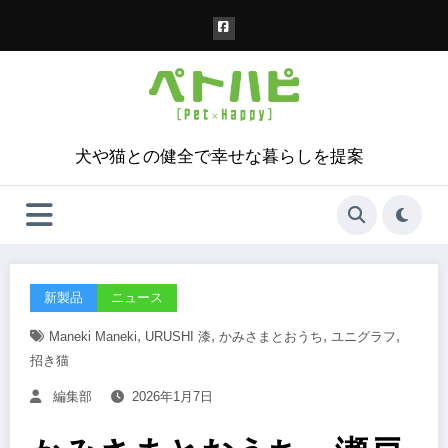
コ
ン
テ
ン
ツ
へ
ス
犬や猫との健全で幸せな暮らしを提案
キ
ッ
プ
新製品
ニュース
,
,
,
,
Maneki Maneki
URUSHI 漆
かみさまとおうち
ユニグラフ
招き猫
編集部
2026年1月7日