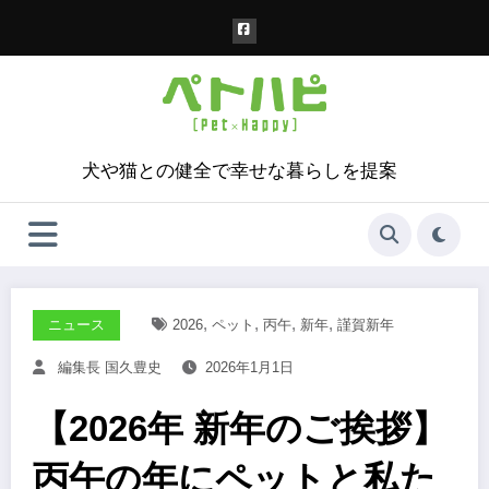
コ
ン
テ
ン
ツ
へ
ス
犬や猫との健全で幸せな暮らしを提案
キ
ッ
プ
,
,
,
,
ニュース
2026
ペット
丙午
新年
謹賀新年
編集長 国久豊史
2026年1月1日
【2026年 新年のご挨拶】
丙午の年にペットと私た