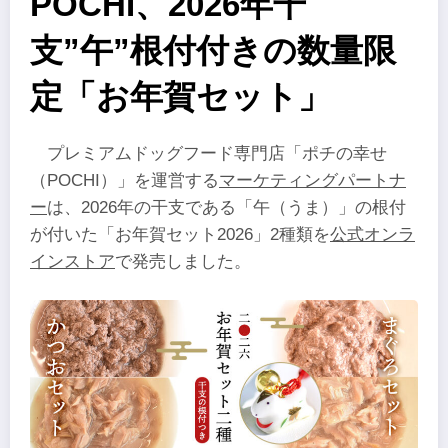
POCHI、2026年干
支”午”根付付きの数量限
定「お年賀セット」
プレミアムドッグフード専門店「ポチの幸せ
（POCHI）」を運営する
マーケティングパートナ
ー
は、2026年の干支である「午（うま）」の根付
が付いた「お年賀セット2026」2種類を
公式オンラ
インストア
で発売しました。