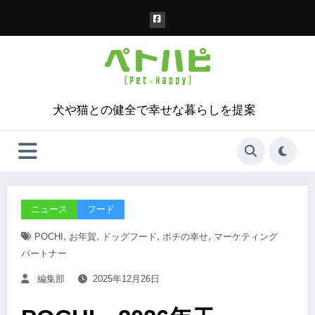
コ
ン
テ
ン
ツ
へ
ス
犬や猫との健全で幸せな暮らしを提案
キ
ッ
プ
ニュース
フード
,
,
,
,
POCHI
お年賀
ドッグフード
ポチの幸せ
マーケティング
パートナー
編集部
2025年12月26日