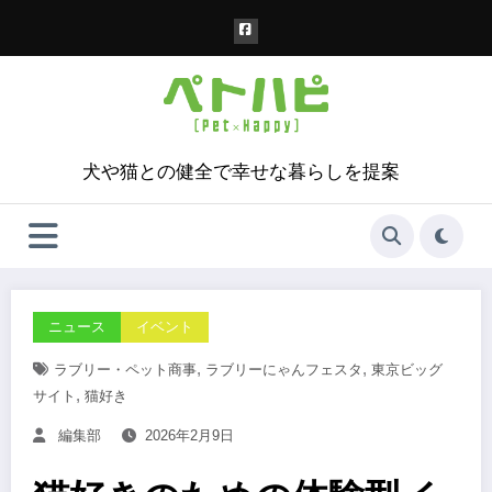
コ
ン
テ
ン
ツ
へ
ス
犬や猫との健全で幸せな暮らしを提案
キ
ッ
プ
ニュース
イベント
,
,
ラブリー・ペット商事
ラブリーにゃんフェスタ
東京ビッグ
,
サイト
猫好き
編集部
2026年2月9日