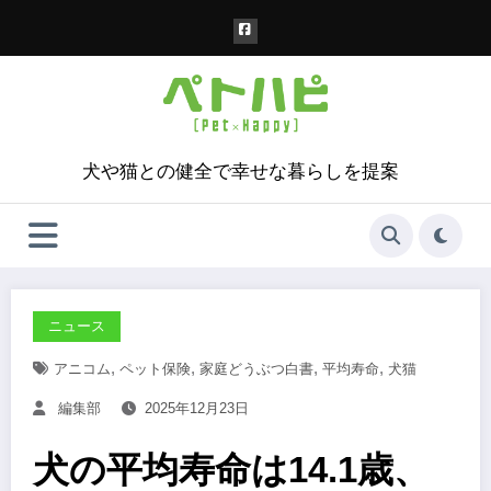
コ
ン
テ
ン
ツ
へ
ス
犬や猫との健全で幸せな暮らしを提案
キ
ッ
プ
ニュース
,
,
,
,
アニコム
ペット保険
家庭どうぶつ白書
平均寿命
犬猫
編集部
2025年12月23日
犬の平均寿命は14.1歳、