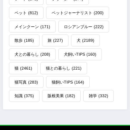
ペット
(812)
ペットジャーナリスト
(200)
メインクーン
(171)
ロシアンブルー
(222)
散歩
(185)
旅
(227)
犬
(2189)
犬との暮らし
(208)
犬飼いTIPS
(160)
猫
(2461)
猫との暮らし
(221)
猫写真
(283)
猫飼いTIPS
(164)
知識
(375)
阪根美果
(182)
雑学
(332)