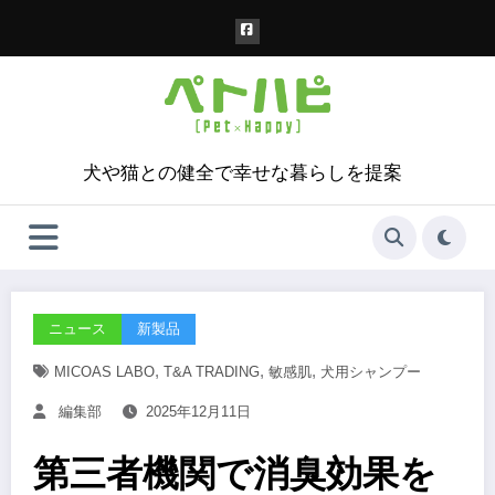
コ
ン
テ
ン
ツ
へ
ス
犬や猫との健全で幸せな暮らしを提案
キ
ッ
プ
ニュース
新製品
,
,
,
MICOAS LABO
T&A TRADING
敏感肌
犬用シャンプー
編集部
2025年12月11日
第三者機関で消臭効果を