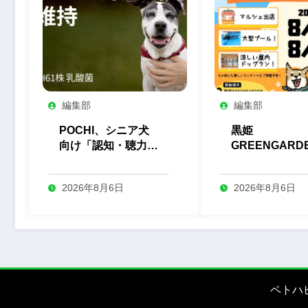
編集部
編集部
POCHI、シニア犬
黒姫
向け「認知・聴力
GREENGARD
H61株 乳酸菌」サ
が「第4回ゆる
プリを発売
にくきゅうフェ
2026年8月6日
2026年8月6日
を8月に開催
ペトハ