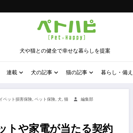
犬や猫との健全で幸せな暮らしを提案
連載
犬の記事
猫の記事
暮らし・備え
,
,
,
イペット損害保険
ペット保険
犬
猫
編集部
ットや家電が当たる契約