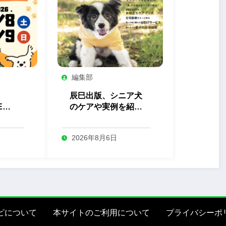
編集部
辰巳出版、シニア犬
EN
のケアや実例を紹介
っと
する『しあわせシニ
ス」
ア犬生活』を発売
2026年8月6日
ピについて
本サイトのご利用について
プライバシーポ