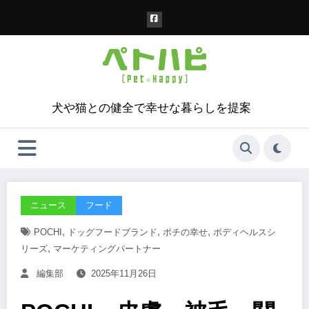
コ
ン
テ
ン
ツ
へ
ス
犬や猫との健全で幸せな暮らしを提案
キ
ッ
プ
ニュース
フード
,
,
,
POCHI
ドッグフードブランド
ポチの幸せ
ボディヘルスシ
,
リーズ
マーケティングパートナー
編集部
2025年11月26日