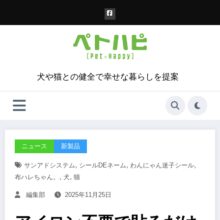
コ
ン
テ
ン
ツ
へ
ス
犬や猫との健全で幸せな暮らしを提案
キ
ッ
プ
ニュース
新製品
,
,
,
サンアドシステム
シールDEネーム
わんにゃん迷子シール
,
,
布ハレちゃん。
犬
猫
編集部
2025年11月25日