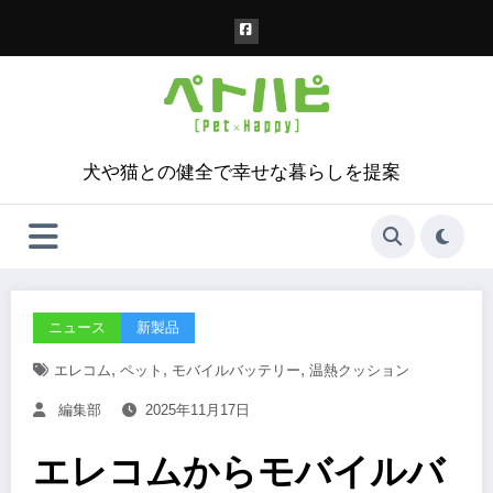
コ
ン
テ
ン
ツ
へ
ス
犬や猫との健全で幸せな暮らしを提案
キ
ッ
プ
ニュース
新製品
,
,
,
エレコム
ペット
モバイルバッテリー
温熱クッション
編集部
2025年11月17日
エレコムからモバイルバ