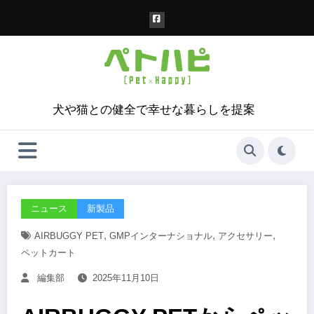
コ
ン
テ
ン
ツ
へ
ス
犬や猫との健全で幸せな暮らしを提案
キ
ッ
プ
ニュース
新製品
,
,
,
AIRBUGGY PET
GMPインターナショナル
アクセサリー
ペットカート
編集部
2025年11月10日