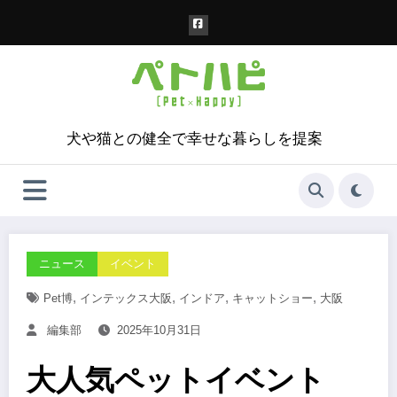
コ
ン
テ
ン
ツ
へ
ス
犬や猫との健全で幸せな暮らしを提案
キ
ッ
プ
ニュース
イベント
,
,
,
,
Pet博
インテックス大阪
インドア
キャットショー
大阪
編集部
2025年10月31日
大人気ペットイベント