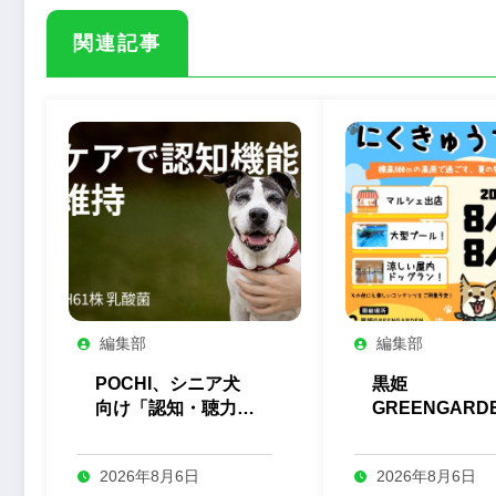
関連記事
編集部
編集部
POCHI、シニア犬
黒姫
向け「認知・聴力
GREENGARD
H61株 乳酸菌」サ
が「第4回ゆる
プリを発売
にくきゅうフェ
2026年8月6日
2026年8月6日
を8月に開催