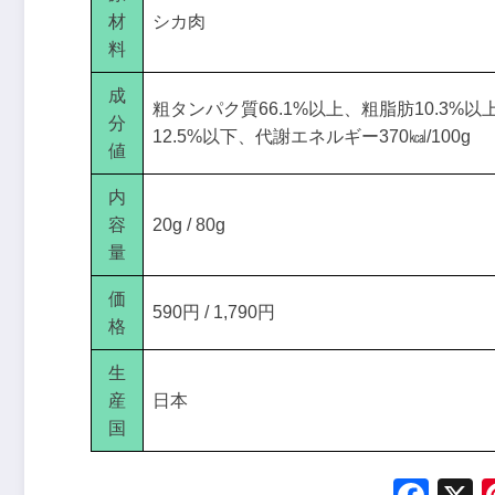
材
シカ肉
料
成
粗タンパク質66.1%以上、粗脂肪10.3%以
分
12.5%以下、代謝エネルギー370㎉/100g
値
内
容
20g / 80g
量
価
590円 / 1,790円
格
生
産
日本
国