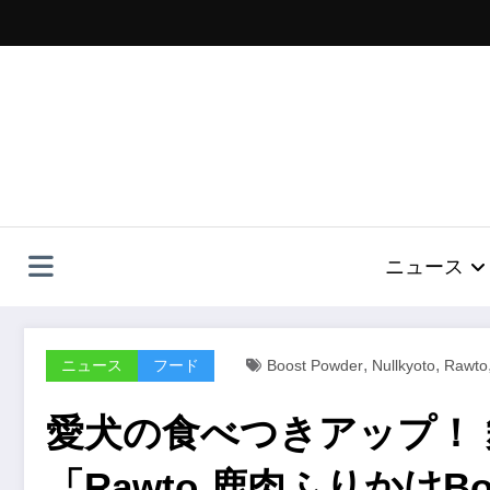
コ
ン
テ
ン
ツ
へ
ス
キ
ッ
プ
ニュース
,
,
ニュース
フード
Boost Powder
Nullkyoto
Rawto
愛犬の食べつきアップ！ 
「Rawto 鹿肉ふりかけBoo