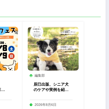
編集部
辰巳出版、シニア犬
EN
のケアや実例を紹介
っと
する『しあわせシニ
ス」
ア犬生活』を発売
2026年8月6日