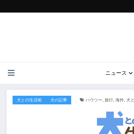
コ
ン
テ
ン
ツ
へ
ス
キ
ッ
プ
ニュース
,
,
,
犬との生活術
犬の記事
ハウツー
旅行
海外
犬