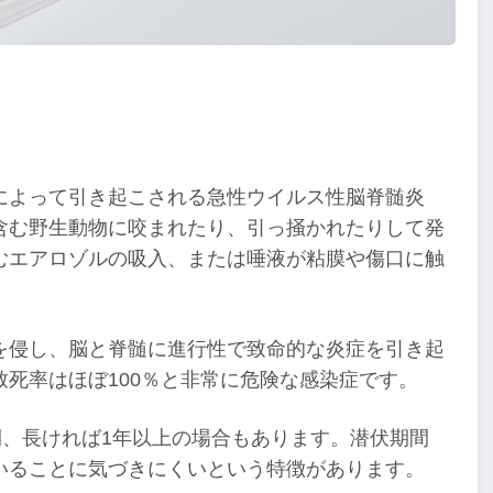
によって引き起こされる急性ウイルス性脳脊髄炎
含む野生動物に咬まれたり、引っ掻かれたりして発
むエアロゾルの吸入、または唾液が粘膜や傷口に触
を侵し、脳と脊髄に進行性で致命的な炎症を引き起
死率はほぼ100％と非常に危険な感染症です。
間、長ければ1年以上の場合もあります。潜伏期間
いることに気づきにくいという特徴があります。