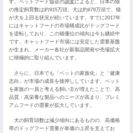
す。ペットフード協会の
調査
によると、日本の猫
の推定飼育数は約915万頭、犬は約679万頭で、猫
が犬を上回る状況が続いています。すでに2017年
にはキャットフードの市場構成比がドッグフード
を逆転しており、この猫優位の傾向は今も継続中
です。キャットフード市場には安定した需要基盤
が生まれ、メーカー各社が新製品開発や売場拡大
に積極的に取り組んでいます。
さらに、日本でも「ペットの家族化」と「健康
志向」が市場の成長を後押ししています。ペット
を家族の一員と考える飼い主が増えたことで、高
品質・高栄養な製品へのニーズが高まり、プレミ
アムフードの需要が拡大しています。
犬の飼育頭数は減少傾向にあるものの、高価格
帯のドッグフード需要が単価の上昇を支えてお