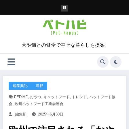
コ
ン
テ
ン
ツ
へ
ス
犬や猫との健全で幸せな暮らしを提案
キ
ッ
プ
編集興記
連載
,
,
,
,
FEDIAF
おやつ
キャットフード
トレンド
ペットフード協
,
会
欧州ペットフード工業会連合
編集部
2025年6月30日