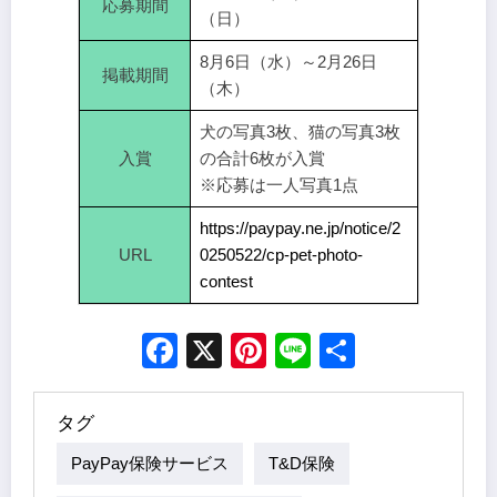
応募期間
（日）
8月6日（水）～2月26日
掲載期間
（木）
犬の写真3枚、猫の写真3枚
入賞
の合計6枚が入賞
※応募は一人写真1点
https://paypay.ne.jp/notice/2
URL
0250522/cp-pet-photo-
contest
Facebook
X
Pinterest
Line
Share
タグ
PayPay保険サービス
T&D保険