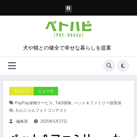
コ
ン
テ
ン
ツ
へ
ス
犬や猫との健全で幸せな暮らしを提案
キ
ッ
プ
イベント
ニュース
,
,
PayPay保険サービス
T&D保険
ペット＆ファミリー損害保
,
険
わんにゃんフォトコンテスト
編集部
2025年5月27日