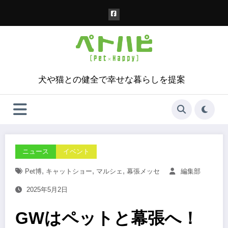
コ
ン
テ
ン
ツ
へ
ス
犬や猫との健全で幸せな暮らしを提案
キ
ッ
プ
ニュース
イベント
,
,
,
Pet博
キャットショー
マルシェ
幕張メッセ
編集部
2025年5月2日
GWはペットと幕張へ！