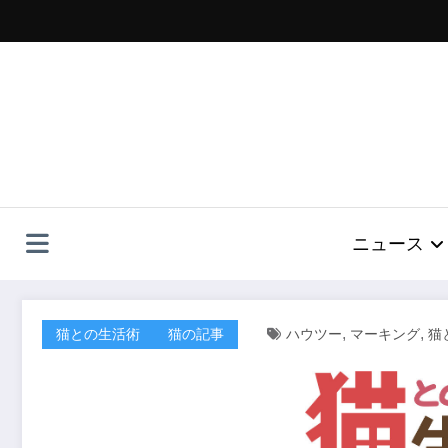
コ
ン
テ
ン
ツ
へ
ス
キ
ッ
プ
ニュース
,
,
猫との生活術
猫の記事
ハウツー
マーキング
猫