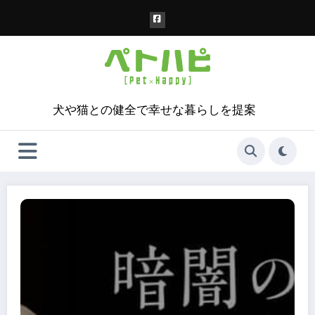
コ
ン
テ
ン
ツ
へ
ス
犬や猫との健全で幸せな暮らしを提案
キ
ッ
プ