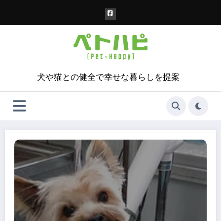
コ
ン
テ
ン
ツ
へ
ス
犬や猫との健全で幸せな暮らしを提案
キ
ッ
プ